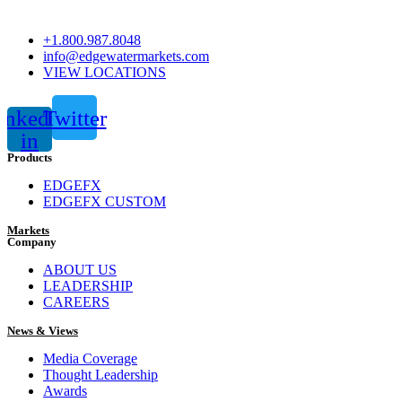
+1.800.987.8048
info@edgewatermarkets.com
VIEW LOCATIONS
inkedin-
Twitter
in
Products
EDGEFX
EDGEFX CUSTOM
Markets
Company
ABOUT US
LEADERSHIP
CAREERS
News & Views
Media Coverage
Thought Leadership
Awards