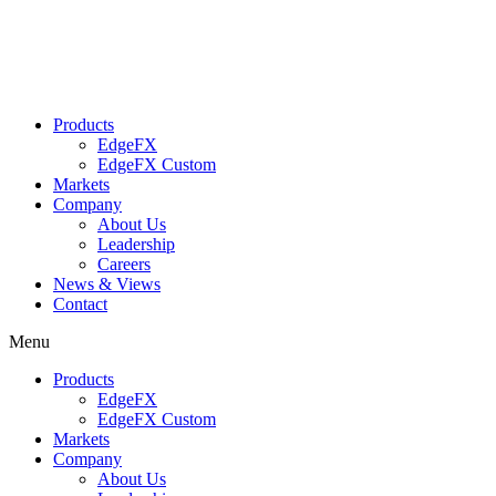
Skip
to
content
Products
EdgeFX
EdgeFX Custom
Markets
Company
About Us
Leadership
Careers
News & Views
Contact
Menu
Products
EdgeFX
EdgeFX Custom
Markets
Company
About Us