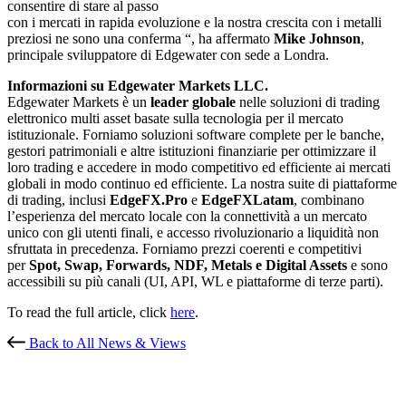
consentire di stare al passo
con i mercati in rapida evoluzione e la nostra crescita con i metalli
preziosi ne sono una conferma “, ha affermato
Mike Johnson
,
principale sviluppatore di Edgewater con sede a Londra.
Informazioni su Edgewater Markets LLC.
Edgewater Markets è un
leader globale
nelle soluzioni di trading
elettronico multi asset basate sulla tecnologia per il mercato
istituzionale. Forniamo soluzioni software complete per le banche,
gestori patrimoniali e altre istituzioni finanziarie per ottimizzare il
loro trading e accedere in modo competitivo ed efficiente ai mercati
globali in modo continuo ed efficiente. La nostra suite di piattaforme
di trading, inclusi
EdgeFX.Pro
e
EdgeFXLatam
, combinano
l’esperienza del mercato locale con la connettività a un mercato
unico con gli utenti finali, e accesso rivoluzionario a liquidità non
sfruttata in precedenza. Forniamo prezzi coerenti e competitivi
per
Spot, Swap, Forwards, NDF, Metals e Digital Assets
e sono
accessibili su più canali (UI, API, WL e piattaforme di terze parti).
To read the full article, click
here
.
Back to All News & Views