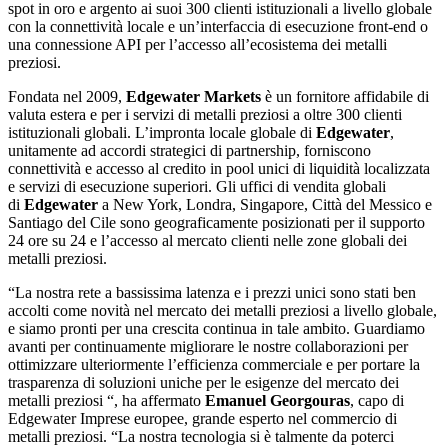
spot in oro e argento ai suoi 300 clienti istituzionali a livello globale
con la connettività locale e un’interfaccia di esecuzione front-end o
una connessione API per l’accesso all’ecosistema dei metalli
preziosi.
Fondata nel 2009,
Edgewater Markets
è un fornitore affidabile di
valuta estera e per i servizi di metalli preziosi a oltre 300 clienti
istituzionali globali. L’impronta locale globale di
Edgewater
,
unitamente ad accordi strategici di partnership, forniscono
connettività e accesso al credito in pool unici di liquidità localizzata
e servizi di esecuzione superiori. Gli uffici di vendita globali
di
Edgewater
a New York, Londra, Singapore, Città del Messico e
Santiago del Cile sono geograficamente posizionati per il supporto
24 ore su 24 e l’accesso al mercato clienti nelle zone globali dei
metalli preziosi.
“La nostra rete a bassissima latenza e i prezzi unici sono stati ben
accolti come novità nel mercato dei metalli preziosi a livello globale,
e siamo pronti per una crescita continua in tale ambito. Guardiamo
avanti per continuamente migliorare le nostre collaborazioni per
ottimizzare ulteriormente l’efficienza commerciale e per portare la
trasparenza di soluzioni uniche per le esigenze del mercato dei
metalli preziosi “, ha affermato
Emanuel Georgouras
, capo di
Edgewater Imprese europee, grande esperto nel commercio di
metalli preziosi. “La nostra tecnologia si è talmente da poterci